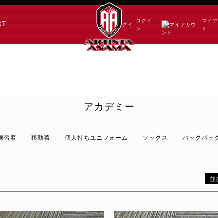
ログイ
マイ
CT
ン
ト
アカデミー
練習着
移動着
個人持ちユニフォーム
ソックス
バックパッ
並