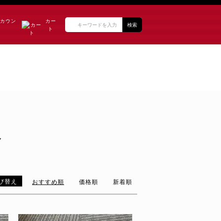
アカウン
カー
検索
ト
ク
び替え
おすすめ順
価格順
新着順