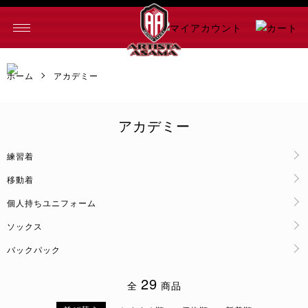
マイアカウン
ト
カ
ー
ホーム
アカデミー
ト
アカデミー
グループ一覧
練習着
移動着
個人持ちユニフォーム
ソックス
バックパック
29
全
商品